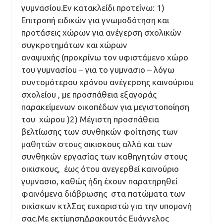
γυμνασίου.Εν κατακλείδι προτείνω: 1)
Επιτροπή ειδικών για γνωμοδότηση και
προτάσεις χώρων για ανέγερση σχολικών
συγκροτημάτων και χώρων
αναψυχής (προκρίνω τον υφιστάμενο χώρο
του γυμνασίου – για το γυμνασιο – λόγω
συντομότερου χρόνου ανέγερσης καινούριου
σχολείου , με προσπάθεια εξαγοράς
παρακείμενων οικοπέδων για μεγιστοποίηση
του χώρου )2) Μέγιστη προσπάθεια
βελτίωσης των συνθηκών φοίτησης των
μαθητών στους οικισκους αλλά και των
συνθηκών εργασίας των καθηγητών στους
οικισκους, έως ότου ανεγερθεί καινούριο
γυμνασιο, καθώς ήδη έχουν παρατηρηθεί
φαινόμενα διάβρωσης στα πατώματα των
οικίσκων κτλΣας ευχαριστώ για την υπομονή
σας.Με εκτίμησηΔρακουτός Ευάγγελος